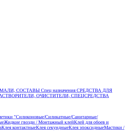
МАЛИ, СОСТАВЫ Спец назначения
СРЕДСТВА ДЛЯ
АСТВОРИТЕЛИ, ОЧИСТИТЕЛИ, СПЕЦСРЕДСТВА
метики "Силиконовые/Силикатные/Санитарные/
ые
Жидкие гвозди / Монтажный клей
Клей для обоев и
а
Клея контактные
Клея секундные
Клея эпоксидные
Мастики /