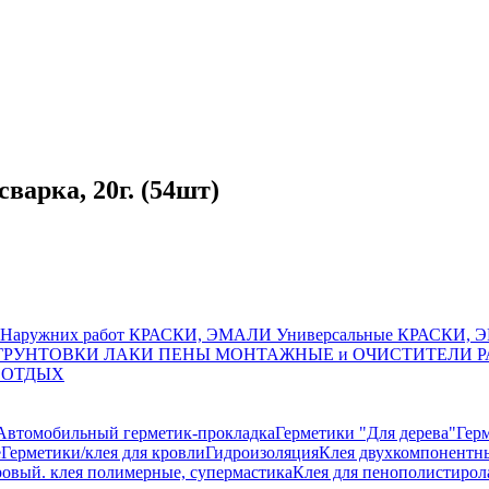
арка, 20г. (54шт)
Наружних работ
КРАСКИ, ЭМАЛИ Универсальные
КРАСКИ, Э
ГРУНТОВКИ
ЛАКИ
ПЕНЫ МОНТАЖНЫЕ и ОЧИСТИТЕЛИ
Р
 ОТДЫХ
Автомобильный герметик-прокладка
Герметики "Для дерева"
Гер
е
Герметики/клея для кровли
Гидроизоляция
Клея двухкомпонентн
овый. клея полимерные, супермастика
Клея для пенополистирол