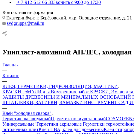
+ 7-912-612-66-33
Звонить с 9:00 до 17:30
Контактная информация
Екатеринбург, г. Берёзовский, мкр. Овощное отделение, д. 21
svdgruppa@mail.ru
Унипласт-алюминий АНЛЕС, холодная св
Главная
—
Каталог
—
КЛЕЯ, ГЕРМЕТИКИ, ГИДРОИЗОЛЯЦИЯ, МАСТИКИ
КРАСКИ, ЭМАЛИ для Внутренних работ
КРАСКИ, Эмали для 
ЗАЩИТЫ ДРЕВЕСИНЫ И МИНЕРАЛЬНЫХ ОСНОВАНИЙ
ШПАТЛЕВКИ, ЗАТИРКИ, ЗАМАЗКИ
ИНСТРУМЕНТ
САД И
—
Клей "холодная сварка"
Герметик аквариумный
Герметик полиуретановый
COSMOFEN
Универсальные"
Герметики акриловые
Герметики термостойки
потолочных плит
Клей ПВА, клей для древесины
Клей стиропор