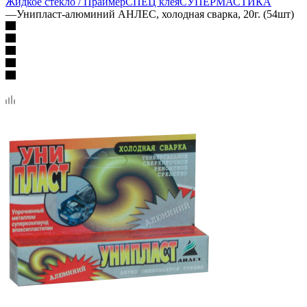
Жидкое стекло / Праймер
СПЕЦ клея
СУПЕРМАСТИКА
—
Унипласт-алюминий АНЛЕС, холодная сварка, 20г. (54шт)