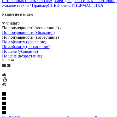
потолочных плит
Клей ПВА, клей для древесины
Клей стиропор
Жидкое стекло / Праймер
СПЕЦ клея
СУПЕРМАСТИКА
Раздел не найден
Фильтр
По популярности (возрастание)
По популярности (убывание)
По популярности (возрастание)
По алфавиту (убывание)
По алфавиту (возрастание)
По цене (убывание)
По цене (возрастание)