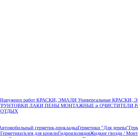
Наружних работ
КРАСКИ, ЭМАЛИ Универсальные
КРАСКИ, Э
ГРУНТОВКИ
ЛАКИ
ПЕНЫ МОНТАЖНЫЕ и ОЧИСТИТЕЛИ
Р
 ОТДЫХ
Автомобильный герметик-прокладка
Герметики "Для дерева"
Гер
е
Герметики/клея для кровли
Гидроизоляция
Жидкие гвозди / Мон