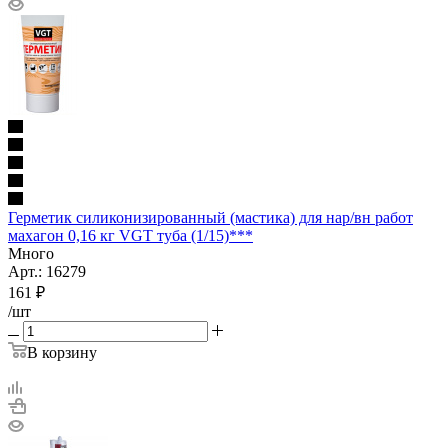
Герметик силиконизированный (мастика) для нар/вн работ
махагон 0,16 кг VGT туба (1/15)***
Много
Арт.: 16279
161
₽
/шт
В корзину