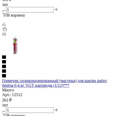
/шт
В корзину
Герметик силиконизированный (мастика) для нар/вн работ
берёза 0,4 кг VGT картридж (1/12)***
Много
Арт.: 12512
262
₽
/шт
В корзину