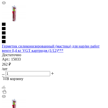
Герметик силиконизированный (мастика) для нар/вн работ
венге 0,4 кг VGT картридж (1/12)***
Достаточно
Арт.: 15033
262
₽
/шт
В корзину