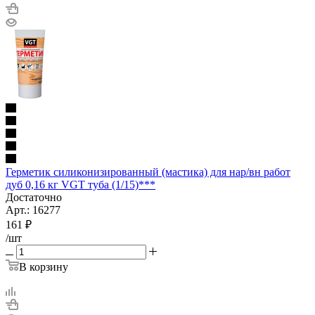
Герметик силиконизированный (мастика) для нар/вн работ
дуб 0,16 кг VGT туба (1/15)***
Достаточно
Арт.: 16277
161
₽
/шт
В корзину