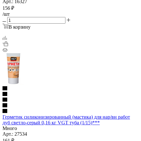
Арт.: 16327
156
₽
/шт
В корзину
Герметик силиконизированный (мастика) для нар/вн работ
дуб светло-серый 0,16 кг VGT туба (1/15)***
Много
Арт.: 27534
161
₽