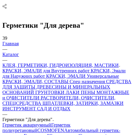
Герметики "Для дерева"
39
Главная
—
Каталог
—
КЛЕЯ, ГЕРМЕТИКИ, ГИДРОИЗОЛЯЦИЯ, МАСТИКИ
КРАСКИ, ЭМАЛИ для Внутренних работ
КРАСКИ, Эмали
для Наружних работ
КРАСКИ, ЭМАЛИ Универсальные
КРАСКИ, ЭМАЛИ, СОСТАВЫ Спец назначения
СРЕДСТВА
ДЛЯ ЗАЩИТЫ ДРЕВЕСИНЫ И МИНЕРАЛЬНЫХ
ОСНОВАНИЙ
ГРУНТОВКИ
ЛАКИ
ПЕНЫ МОНТАЖНЫЕ
и ОЧИСТИТЕЛИ
РАСТВОРИТЕЛИ, ОЧИСТИТЕЛИ,
СПЕЦСРЕДСТВА
ШПАТЛЕВКИ, ЗАТИРКИ, ЗАМАЗКИ
ИНСТРУМЕНТ
САД И ОТДЫХ
—
Герметики "Для дерева"
Герметик аквариумный
Герметик
полиуретановый
COSMOFEN
Автомобильный герметик-