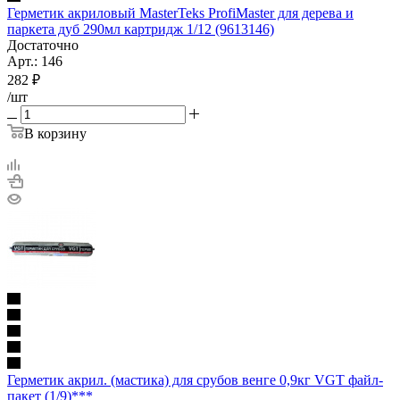
Герметик акриловый MasterTeks ProfiMaster для дерева и
паркета дуб 290мл картридж 1/12 (9613146)
Достаточно
Арт.: 146
282
₽
/шт
В корзину
Герметик акрил. (мастика) для срубов венге 0,9кг VGT файл-
пакет (1/9)***