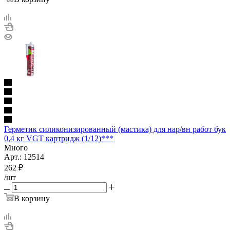
Герметик силиконизированный (мастика) для нар/вн работ бук
0,4 кг VGT картридж (1/12)***
Много
Арт.: 12514
262
₽
/шт
В корзину