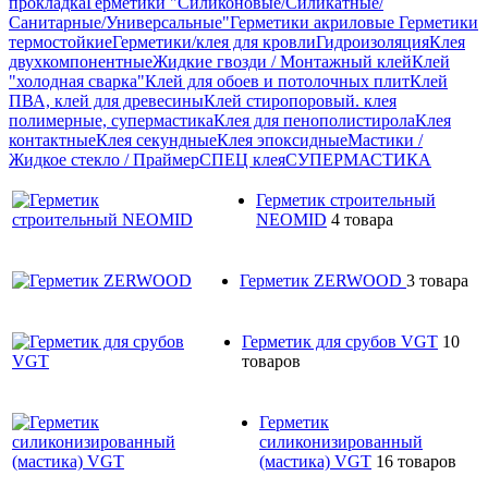
прокладка
Герметики "Силиконовые/Силикатные/
Санитарные/Универсальные"
Герметики акриловые
Герметики
термостойкие
Герметики/клея для кровли
Гидроизоляция
Клея
двухкомпонентные
Жидкие гвозди / Монтажный клей
Клей
"холодная сварка"
Клей для обоев и потолочных плит
Клей
ПВА, клей для древесины
Клей стиропоровый. клея
полимерные, супермастика
Клея для пенополистирола
Клея
контактные
Клея секундные
Клея эпоксидные
Мастики /
Жидкое стекло / Праймер
СПЕЦ клея
СУПЕРМАСТИКА
Герметик строительный
NEOMID
4 товара
Герметик ZERWOOD
3 товара
Герметик для срубов VGT
10
товаров
Герметик
силиконизированный
(мастика) VGT
16 товаров