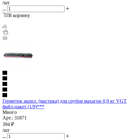
/шт
В корзину
Герметик акрил. (мастика) для срубов махагон 0,9 кг VGT
файл-пакет (1/9)***
Много
Арт.: 31871
394
₽
/шт