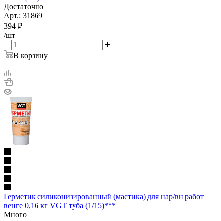
Достаточно
Арт.: 31869
394
₽
/шт
В корзину
Герметик силиконизированный (мастика) для нар/вн работ
венге 0,16 кг VGT туба (1/15)***
Много