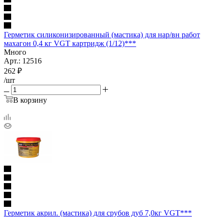
Герметик силиконизированный (мастика) для нар/вн работ
махагон 0,4 кг VGT картридж (1/12)***
Много
Арт.: 12516
262
₽
/шт
В корзину
Герметик акрил. (мастика) для срубов дуб 7,0кг VGT***