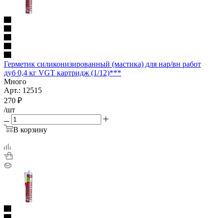
Герметик силиконизированный (мастика) для нар/вн работ
дуб 0,4 кг VGT картридж (1/12)***
Много
Арт.: 12515
270
₽
/шт
В корзину