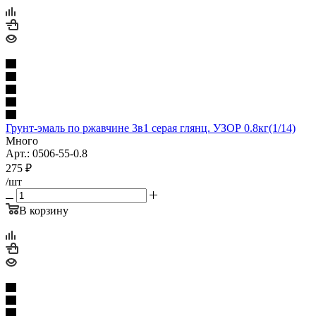
Грунт-эмаль по ржавчине 3в1 серая глянц. УЗОР 0.8кг(1/14)
Много
Арт.: 0506-55-0.8
275
₽
/шт
В корзину