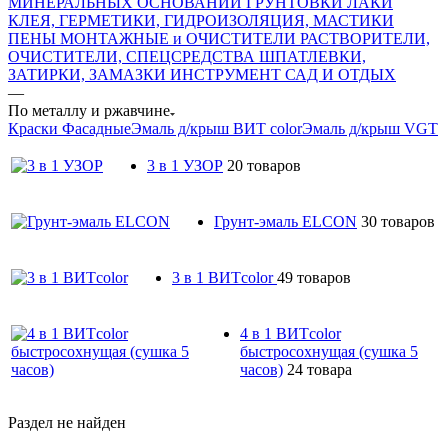
МИНЕРАЛЬНЫХ ОСНОВАНИЙ
ГРУНТОВКИ
ЛАКИ
КЛЕЯ, ГЕРМЕТИКИ, ГИДРОИЗОЛЯЦИЯ, МАСТИКИ
ПЕНЫ МОНТАЖНЫЕ и ОЧИСТИТЕЛИ
РАСТВОРИТЕЛИ,
ОЧИСТИТЕЛИ, СПЕЦСРЕДСТВА
ШПАТЛЕВКИ,
ЗАТИРКИ, ЗАМАЗКИ
ИНСТРУМЕНТ
САД И ОТДЫХ
—
По металлу и ржавчине
Краски Фасадные
Эмаль д/крыш ВИТ color
Эмаль д/крыш VGT
3 в 1 УЗОР
20 товаров
Грунт-эмаль ELCON
30 товаров
3 в 1 ВИТcolor
49 товаров
4 в 1 ВИТcolor
быстросохнущая (сушка 5
часов)
24 товара
Раздел не найден