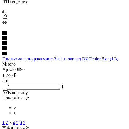
В корзину
Грунт-эмаль по ржавчине 3 в 1 шоколад ВИТcolor 5кг (1/3)
Много
Арт.: 00890
1 746
₽
/шт
В корзину
Показать еще
1
2
3
4
5
6
7
Фильтр