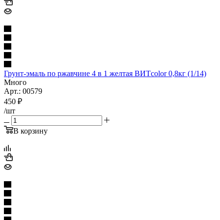
Грунт-эмаль по ржавчине 4 в 1 желтая ВИТcolor 0,8кг (1/14)
Много
Арт.: 00579
450
₽
/шт
В корзину