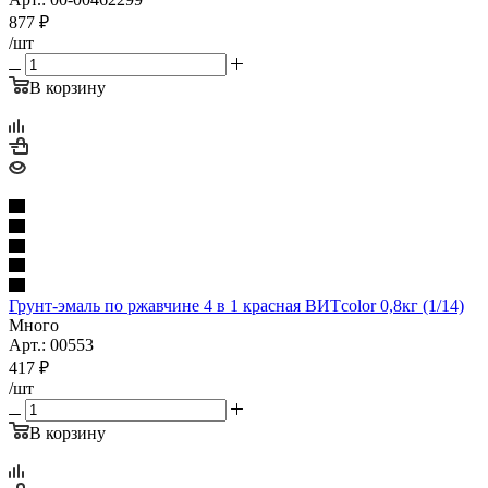
877
₽
/шт
В корзину
Грунт-эмаль по ржавчине 4 в 1 красная ВИТcolor 0,8кг (1/14)
Много
Арт.: 00553
417
₽
/шт
В корзину