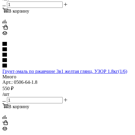
В корзину
Грунт-эмаль по ржавчине 3в1 желтая глянц. УЗОР 1.8кг(1/6)
Много
Арт.: 0506-64-1.8
550
₽
/шт
В корзину