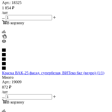
Арт.: 18325
1 854
₽
/шт
В корзину
Краска ВАК-25 фасад. супербелая, ВИТеко 6кг (ведро) (1/1)
Много
Арт.: 19009
872
₽
/шт
В корзину