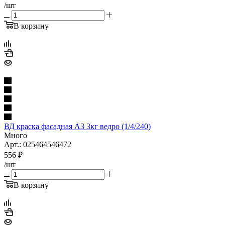
/шт
В корзину
ВД краска фасадная А3 3кг ведро (1/4/240)
Много
Арт.: 025464546472
556
₽
/шт
В корзину