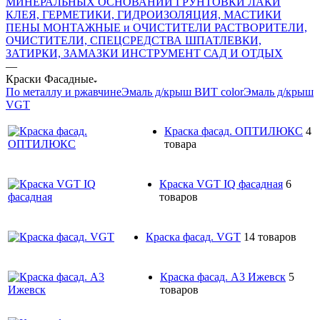
МИНЕРАЛЬНЫХ ОСНОВАНИЙ
ГРУНТОВКИ
ЛАКИ
КЛЕЯ, ГЕРМЕТИКИ, ГИДРОИЗОЛЯЦИЯ, МАСТИКИ
ПЕНЫ МОНТАЖНЫЕ и ОЧИСТИТЕЛИ
РАСТВОРИТЕЛИ,
ОЧИСТИТЕЛИ, СПЕЦСРЕДСТВА
ШПАТЛЕВКИ,
ЗАТИРКИ, ЗАМАЗКИ
ИНСТРУМЕНТ
САД И ОТДЫХ
—
Краски Фасадные
По металлу и ржавчине
Эмаль д/крыш ВИТ color
Эмаль д/крыш
VGT
Краска фасад. ОПТИЛЮКС
4
товара
Краска VGT IQ фасадная
6
товаров
Краска фасад. VGT
14 товаров
Краска фасад. А3 Ижевск
5
товаров