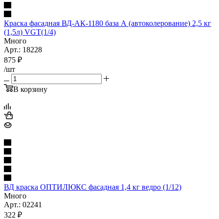
Краска фасадная ВД-АК-1180 база А (автоколерование) 2,5 кг
(1,5л) VGT(1/4)
Много
Арт.: 18228
875
₽
/шт
В корзину
ВД краска ОПТИЛЮКС фасадная 1,4 кг ведро (1/12)
Много
Арт.: 02241
322
₽