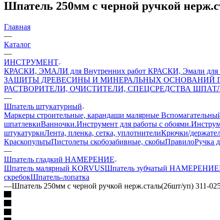
Шпатель 250мм с черной ручкой нерж.с
Главная
—
Каталог
—
ИНСТРУМЕНТ
КРАСКИ, ЭМАЛИ для Внутренних работ
КРАСКИ, Эмали для 
ЗАЩИТЫ ДРЕВЕСИНЫ И МИНЕРАЛЬНЫХ ОСНОВАНИЙ
РАСТВОРИТЕЛИ, ОЧИСТИТЕЛИ, СПЕЦСРЕДСТВА
ШПАТЛ
—
Шпатель штукатурный
Маркеры строительные, карандаши малярные
Вспомагательный
шпатлевки
Ванночки.
Инструмент для работы с обоями.
Инструм
штукатурки
Лента, пленка, сетка, уплотнители
Крючки/держате
Краскопульты
Пистолеты скобозабивные, скобы
Правило
Ручка 
—
Шпатель гладкий НАМЕРЕНИЕ
Шпатель малярный KORVUS
Шпатель зубчатый НАМЕРЕНИЕ
скребок
Шпатель-лопатка
—
Шпатель 250мм с черной ручкой нерж.сталь(26шт/уп) 311-02