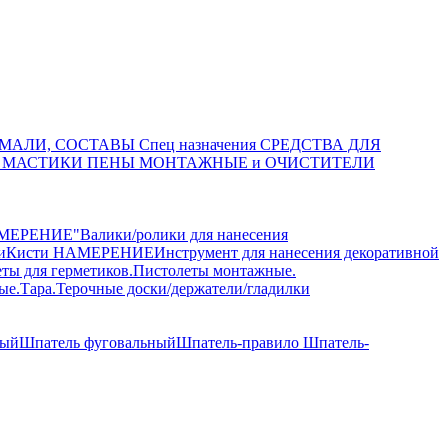
МАЛИ, СОСТАВЫ Спец назначения
СРЕДСТВА ДЛЯ
, МАСТИКИ
ПЕНЫ МОНТАЖНЫЕ и ОЧИСТИТЕЛИ
НАМЕРЕНИЕ"
Валики/ролики для нанесения
и
Кисти НАМЕРЕНИЕ
Инструмент для нанесения декоративной
ты для герметиков.
Пистолеты монтажные.
ые.
Тара.
Терочные доски/держатели/гладилки
ный
Шпатель фуговальный
Шпатель-правило
Шпатель-