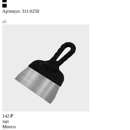
Артикул:
311-0250
142
₽
/шт
Много