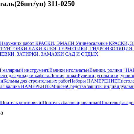
таль(26шт/уп) 311-0250
Наружних работ
КРАСКИ, ЭМАЛИ Универсальные
КРАСКИ, Э
ГРУНТОВКИ
ЛАКИ
КЛЕЯ, ГЕРМЕТИКИ, ГИДРОИЗОЛЯЦИЯ
ЕВКИ, ЗАТИРКИ, ЗАМАЗКИ
САД И ОТДЫХ
 малярный инструмент.
Валики игольчатые
Валики, ролики "
ент для укладки кафеля.
Лезвия, ножи
Рулетки, угольники, уровн
ли
Кельмы для строительных работ
Наборы НАМЕРЕНИЕ
Пистоле
для валика НАМЕРЕНИЕ
Миксер
Средства защиты индивидуальн
Шпатель резиновый
Шпатель сбалансированный
Шпатель фасад
50