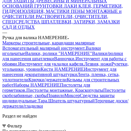
ДЛЯ ЗАЩИТЫ ДРЕВЕСИНЫ И МИНЕРАЛЬНЫХ
ОСНОВАНИЙ
ГРУНТОВКИ
ЛАКИ
КЛЕЯ, ГЕРМЕТИКИ,
ГИДРОИЗОЛЯЦИЯ, МАСТИКИ
ПЕНЫ МОНТАЖНЫЕ и
ОЧИСТИТЕЛИ
РАСТВОРИТЕЛИ, ОЧИСТИТЕЛИ,
СПЕЦСРЕДСТВА
ШПАТЛЕВКИ, ЗАТИРКИ, ЗАМАЗКИ
САД И ОТДЫХ
—
Ручка для валика НАМЕРЕНИЕ
Маркеры строительные, карандаши малярные
Вспомагательный малярный инструмент.
Валики
игольчатые
Валики, ролики "НАМЕРЕНИЕ"
Валики/ролики
для нанесения шпатлевки
Ванночки.
Инструмент для работы с
обоями.
Инструмент для укладки кафеля.
Лезвия, ножи
Рулетки,
угольники, уровни
Кисти НАМЕРЕНИЕ
Инструмент для
нанесения декоративной штукатурки
Лента, пленка, сетка,
уплотнители
Крючки/держатели
Кельмы для строительных
работ
Наборы НАМЕРЕНИЕ
Пистолеты для
герметиков.
Пистолеты монтажные. Краскопульты
Пистолеты
скобозабивные, скобы
Правило
Миксер
Средства защиты
индивидуальные.
Тара.
Шпатель штукатурный
Терочные доски/
держатели/гладилки
Раздел не найден
Фильтр