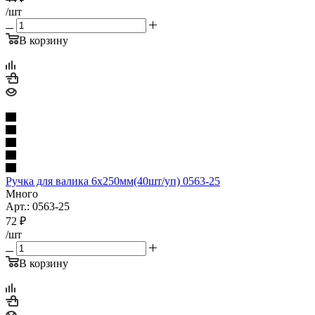
/шт
В корзину
Ручка для валика 6х250мм(40шт/уп) 0563-25
Много
Арт.: 0563-25
72
₽
/шт
В корзину