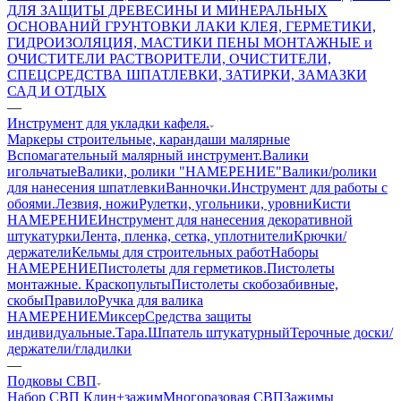
ДЛЯ ЗАЩИТЫ ДРЕВЕСИНЫ И МИНЕРАЛЬНЫХ
ОСНОВАНИЙ
ГРУНТОВКИ
ЛАКИ
КЛЕЯ, ГЕРМЕТИКИ,
ГИДРОИЗОЛЯЦИЯ, МАСТИКИ
ПЕНЫ МОНТАЖНЫЕ и
ОЧИСТИТЕЛИ
РАСТВОРИТЕЛИ, ОЧИСТИТЕЛИ,
СПЕЦСРЕДСТВА
ШПАТЛЕВКИ, ЗАТИРКИ, ЗАМАЗКИ
САД И ОТДЫХ
—
Инструмент для укладки кафеля.
Маркеры строительные, карандаши малярные
Вспомагательный малярный инструмент.
Валики
игольчатые
Валики, ролики "НАМЕРЕНИЕ"
Валики/ролики
для нанесения шпатлевки
Ванночки.
Инструмент для работы с
обоями.
Лезвия, ножи
Рулетки, угольники, уровни
Кисти
НАМЕРЕНИЕ
Инструмент для нанесения декоративной
штукатурки
Лента, пленка, сетка, уплотнители
Крючки/
держатели
Кельмы для строительных работ
Наборы
НАМЕРЕНИЕ
Пистолеты для герметиков.
Пистолеты
монтажные. Краскопульты
Пистолеты скобозабивные,
скобы
Правило
Ручка для валика
НАМЕРЕНИЕ
Миксер
Средства защиты
индивидуальные.
Тара.
Шпатель штукатурный
Терочные доски/
держатели/гладилки
—
Подковы СВП
Набор СВП Клин+зажим
Многоразовая СВП
Зажимы