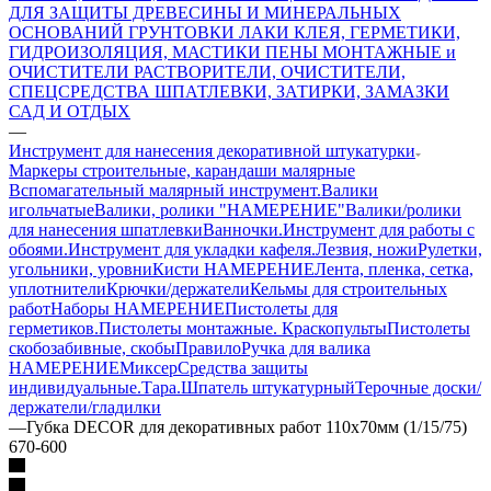
ДЛЯ ЗАЩИТЫ ДРЕВЕСИНЫ И МИНЕРАЛЬНЫХ
ОСНОВАНИЙ
ГРУНТОВКИ
ЛАКИ
КЛЕЯ, ГЕРМЕТИКИ,
ГИДРОИЗОЛЯЦИЯ, МАСТИКИ
ПЕНЫ МОНТАЖНЫЕ и
ОЧИСТИТЕЛИ
РАСТВОРИТЕЛИ, ОЧИСТИТЕЛИ,
СПЕЦСРЕДСТВА
ШПАТЛЕВКИ, ЗАТИРКИ, ЗАМАЗКИ
САД И ОТДЫХ
—
Инструмент для нанесения декоративной штукатурки
Маркеры строительные, карандаши малярные
Вспомагательный малярный инструмент.
Валики
игольчатые
Валики, ролики "НАМЕРЕНИЕ"
Валики/ролики
для нанесения шпатлевки
Ванночки.
Инструмент для работы с
обоями.
Инструмент для укладки кафеля.
Лезвия, ножи
Рулетки,
угольники, уровни
Кисти НАМЕРЕНИЕ
Лента, пленка, сетка,
уплотнители
Крючки/держатели
Кельмы для строительных
работ
Наборы НАМЕРЕНИЕ
Пистолеты для
герметиков.
Пистолеты монтажные. Краскопульты
Пистолеты
скобозабивные, скобы
Правило
Ручка для валика
НАМЕРЕНИЕ
Миксер
Средства защиты
индивидуальные.
Тара.
Шпатель штукатурный
Терочные доски/
держатели/гладилки
—
Губка DECOR для декоративных работ 110х70мм (1/15/75)
670-600