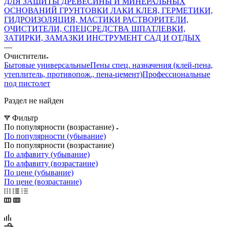
ДЛЯ ЗАЩИТЫ ДРЕВЕСИНЫ И МИНЕРАЛЬНЫХ
ОСНОВАНИЙ
ГРУНТОВКИ
ЛАКИ
КЛЕЯ, ГЕРМЕТИКИ,
ГИДРОИЗОЛЯЦИЯ, МАСТИКИ
РАСТВОРИТЕЛИ,
ОЧИСТИТЕЛИ, СПЕЦСРЕДСТВА
ШПАТЛЕВКИ,
ЗАТИРКИ, ЗАМАЗКИ
ИНСТРУМЕНТ
САД И ОТДЫХ
—
Очистители
Бытовые универсальные
Пены спец. назначения (клей-пена,
утеплитель, противопож., пена-цемент)
Профессиональные
под пистолет
Раздел не найден
Фильтр
По популярности (возрастание)
По популярности (убывание)
По популярности (возрастание)
По алфавиту (убывание)
По алфавиту (возрастание)
По цене (убывание)
По цене (возрастание)