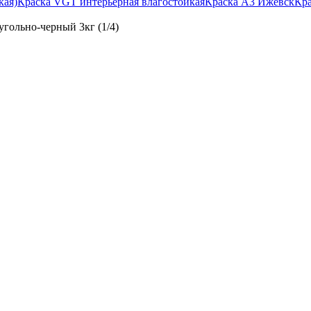
кая)
Краска VGT интерьерная влагостойкая
Краска А3 Ижевск
Кр
ольно-черный 3кг (1/4)