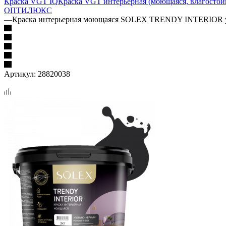
Краска VGT IQ
Краска VGT интерьерная (моющаяся, влагостой
ОПТИЛЮКС
—
Краска интерьерная моющаяся SOLEX TRENDY INTERIOR уг
Артикул:
28820038