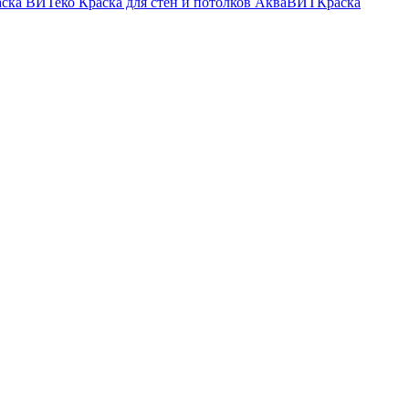
аска ВИТеко
Краска для стен и потолков АкваВИТ
Краска