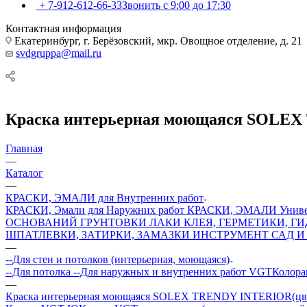
+ 7-912-612-66-33
Звонить с 9:00 до 17:30
Контактная информация
Екатеринбург, г. Берёзовский, мкр. Овощное отделение, д. 21
svdgruppa@mail.ru
Краска интерьерная моющаяся SOLEX 
Главная
—
Каталог
—
КРАСКИ, ЭМАЛИ для Внутренних работ
КРАСКИ, Эмали для Наружних работ
КРАСКИ, ЭМАЛИ Униве
ОСНОВАНИЙ
ГРУНТОВКИ
ЛАКИ
КЛЕЯ, ГЕРМЕТИКИ, Г
ШПАТЛЕВКИ, ЗАТИРКИ, ЗАМАЗКИ
ИНСТРУМЕНТ
САД И
—
--Для стен и потолков (интерьерная, моющаяся)
--Для потолка
--Для наружных и внутренних работ VGT
Колор
—
Краска интерьерная моющаяся SOLEX TRENDY INTERIOR(цв