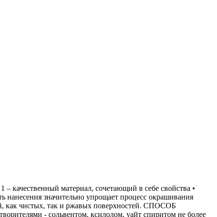
чественный материал, сочетающий в себе свойства •
ть нанесения значительно упрощает процесс окрашивания
ий, как чистых, так и ржавых поверхностей. СПОСОБ
орителями - сольвентом, ксилолом, уайт спиритом не более