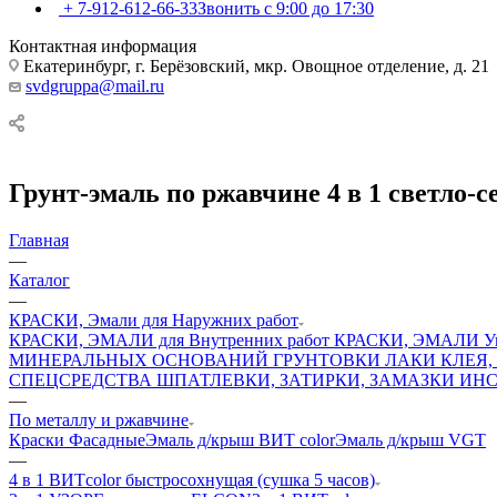
+ 7-912-612-66-33
Звонить с 9:00 до 17:30
Контактная информация
Екатеринбург, г. Берёзовский, мкр. Овощное отделение, д. 21
svdgruppa@mail.ru
Грунт-эмаль по ржавчине 4 в 1 светло-се
Главная
—
Каталог
—
КРАСКИ, Эмали для Наружних работ
КРАСКИ, ЭМАЛИ для Внутренних работ
КРАСКИ, ЭМАЛИ Ун
МИНЕРАЛЬНЫХ ОСНОВАНИЙ
ГРУНТОВКИ
ЛАКИ
КЛЕЯ,
СПЕЦСРЕДСТВА
ШПАТЛЕВКИ, ЗАТИРКИ, ЗАМАЗКИ
ИНС
—
По металлу и ржавчине
Краски Фасадные
Эмаль д/крыш ВИТ color
Эмаль д/крыш VGT
—
4 в 1 ВИТcolor быстросохнущая (сушка 5 часов)