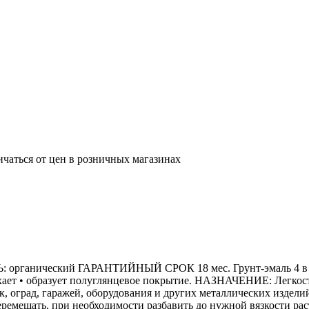
ичаться от цен в розничных магазинах
ческий ГАРАНТИЙНЫЙ СРОК 18 мес. Грунт-эмаль 4 в 1 – ка
ыхает • образует полуглянцевое покрытие. НАЗНАЧЕНИЕ: Легкос
к, оград, гаражей, оборудования и других металлических издел
ешать, при необходимости разбавить до нужной вязкости раств