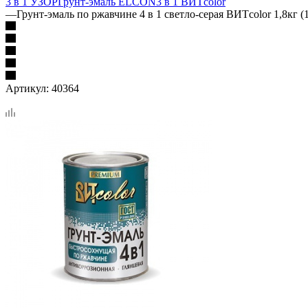
3 в 1 УЗОР
Грунт-эмаль ELCON
3 в 1 ВИТcolor
—
Грунт-эмаль по ржавчине 4 в 1 светло-серая ВИТcolor 1,8кг (1
Артикул:
40364