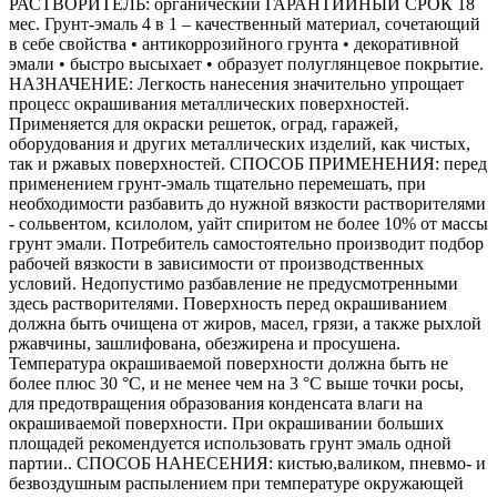
РАСТВОРИТЕЛЬ: органический ГАРАНТИЙНЫЙ СРОК 18
мес. Грунт-эмаль 4 в 1 – качественный материал, сочетающий
в себе свойства • антикоррозийного грунта • декоративной
эмали • быстро высыхает • образует полуглянцевое покрытие.
НАЗНАЧЕНИЕ: Легкость нанесения значительно упрощает
процесс окрашивания металлических поверхностей.
Применяется для окраски решеток, оград, гаражей,
оборудования и других металлических изделий, как чистых,
так и ржавых поверхностей. СПОСОБ ПРИМЕНЕНИЯ: перед
применением грунт-эмаль тщательно перемешать, при
необходимости разбавить до нужной вязкости растворителями
- сольвентом, ксилолом, уайт спиритом не более 10% от массы
грунт эмали. Потребитель самостоятельно производит подбор
рабочей вязкости в зависимости от производственных
условий. Недопустимо разбавление не предусмотренными
здесь растворителями. Поверхность перед окрашиванием
должна быть очищена от жиров, масел, грязи, а также рыхлой
ржавчины, зашлифована, обезжирена и просушена.
Температура окрашиваемой поверхности должна быть не
более плюс 30 °С, и не менее чем на 3 °С выше точки росы,
для предотвращения образования конденсата влаги на
окрашиваемой поверхности. При окрашивании больших
площадей рекомендуется использовать грунт эмаль одной
партии.. СПОСОБ НАНЕСЕНИЯ: кистью,валиком, пневмо- и
безвоздушным распылением при температуре окружающей