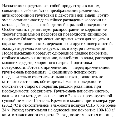
Назначение: представляет собой продукт три в одном,
совмещая в себе свойства преобразования ржавчины,
антикоррозийной грунтовки и декоративной эмали. Грунт-
эмаль останавливает дальнейшее распадение коррозии на
металле, обладая высокой адгезией к ржавой поверхности.
Особенности: препятствует распространение коррозии не
требует специальной подготовки поверхности финишное
покрытие Область применения: применяется для защиты и
окраски металлических, деревянных и других поверхностей,
эксплуатируемых как снаружи, так и внутри помещений.
После высыхания образует однородное гладкое покрытие,
стойкое к мытью к истиранию, воздействию воды, растворов
моющих средств, хлористого натрия. Подготовка
поверхности: Готова к применению — перед применением
грунт-эмаль перемешать. Окрашенную поверхность
предварительно очистить от пыли и грязи, зачистить до
матового состояния, обезжирить. Ржавые поверхности
очистить от старого покрытия, рыхлой ржавчины, при
необходимости обезжирить. Грунт-эмаль наносить кистью,
валиком или методом распыления в 2 слоя с промежуточной
сушкой не менее 15 часов. Время высыхания при температуре
(20±2)°С и относительной влажности воздуха 65±5 % не более
24 ч. Расход грунт-эмали на однослойное покрытие 100-180 г/
кв.м. в зависимости от цвета. Расход может меняться от типа,