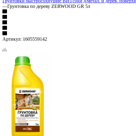
Грунтовки быстросохнущие ВИТcolor д/метал. и дерев. поверх
—
Грунтовка по дереву ZERWOOD GR 5л
Артикул:
1605559142