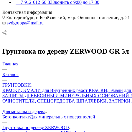
+ 7-912-612-66-33
Звонить с 9:00 до 17:30
Контактная информация
Екатеринбург, г. Берёзовский, мкр. Овощное отделение, д. 21
svdgruppa@mail.ru
Грунтовка по дереву ZERWOOD GR 5л
Главная
—
Каталог
—
ГРУНТОВКИ
КРАСКИ, ЭМАЛИ для Внутренних работ
КРАСКИ, Эмали для 
ЗАЩИТЫ ДРЕВЕСИНЫ И МИНЕРАЛЬНЫХ ОСНОВАНИЙ
ОЧИСТИТЕЛИ, СПЕЦСРЕДСТВА
ШПАТЛЕВКИ, ЗАТИРКИ,
—
Для металла и дерева
Бетонконтакт
Для минеральных поверхностей
—
Грунтовка по дереву ZERWOOD